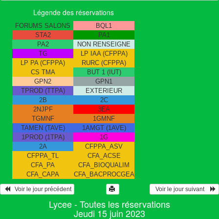
Légende des réservations
FORUMS SALONS
BQL1
STA2
PA1
PA2
NON RENSEIGNE
TG
LP IAA (CFPPA)
LP PA (CFPPA)
RURC (CFPPA)
CS TMA
BUT 1 (IUT)
GPN2
GPN1
TPROD (TTPA)
EXTERIEUR
2B
2C
2NJPF
3EA
TGMNF
1GMNF
TAMEN (TAVE)
1AMGT (1AVE)
1PROD (1TPA)
1G
2A
CFPPA_ASV
CFPPA_TL
CFA_ACSE
CFA_PA
CFA_BIOQUALIM
CFA_CAPA
CFA_BACPROCGEA
   Voir le jour précédent
  Voir le jour suivant    
Lycee - Toutes les réservations
Jeudi 15 juin 2023