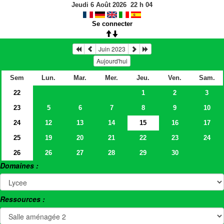
Jeudi 6 Août 2026
22
h
04
Se connecter
Juin 2023
Aujourd'hui
Sem
Lun.
Mar.
Mer.
Jeu.
Ven.
Sam.
22
1
2
3
23
5
6
7
8
9
10
24
12
13
14
15
16
17
25
19
20
21
22
23
24
26
26
27
28
29
30
Domaines :
Ressources :