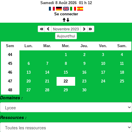
Samedi 8 Août 2026
01
h
12
Se connecter
Novembre 2023
Aujourd'hui
Sem
Lun.
Mar.
Mer.
Jeu.
Ven.
Sam.
44
1
2
3
4
45
6
7
8
9
10
11
46
13
14
15
16
17
18
47
20
21
22
23
24
25
48
27
28
29
30
Domaines :
Ressources :