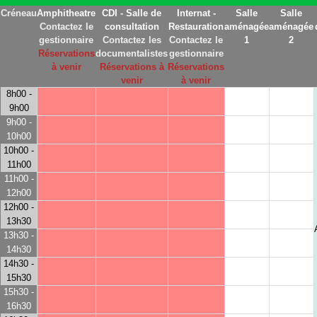
Créneau
Amphitheatre
CDI - Salle de
Internat -
Salle
Salle
Contactez le
consultation
Restauration
aménagée
aménagée
gestionnaire
Contactez les
Contactez le
1
2
Réservations
documentalistes
gestionnaire
à venir
Réservations à
Réservations
venir
à venir
8h00 -
9h00
9h00 -
10h00
10h00 -
11h00
11h00 -
12h00
12h00 -
13h30
13h30 -
14h30
14h30 -
15h30
15h30 -
16h30