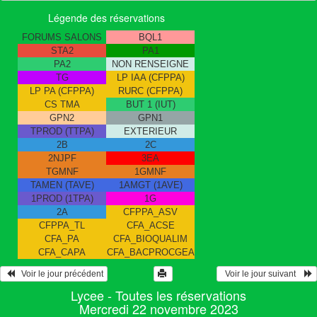
Légende des réservations
FORUMS SALONS
BQL1
STA2
PA1
PA2
NON RENSEIGNE
TG
LP IAA (CFPPA)
LP PA (CFPPA)
RURC (CFPPA)
CS TMA
BUT 1 (IUT)
GPN2
GPN1
TPROD (TTPA)
EXTERIEUR
2B
2C
2NJPF
3EA
TGMNF
1GMNF
TAMEN (TAVE)
1AMGT (1AVE)
1PROD (1TPA)
1G
2A
CFPPA_ASV
CFPPA_TL
CFA_ACSE
CFA_PA
CFA_BIOQUALIM
CFA_CAPA
CFA_BACPROCGEA
   Voir le jour précédent
  Voir le jour suivant    
Lycee - Toutes les réservations
Mercredi 22 novembre 2023