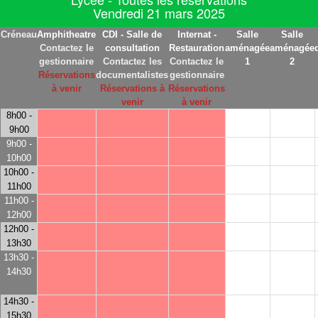
Vendredi 21 mars 2025
Créneau
Amphitheatre
CDI - Salle de
Internat -
Salle
Salle
Contactez le
consultation
Restauration
aménagée
aménagée
gestionnaire
Contactez les
Contactez le
1
2
Réservations
documentalistes
gestionnaire
à venir
Réservations à
Réservations
venir
à venir
8h00 -
9h00
9h00 -
10h00
10h00 -
11h00
11h00 -
12h00
12h00 -
13h30
13h30 -
14h30
14h30 -
15h30