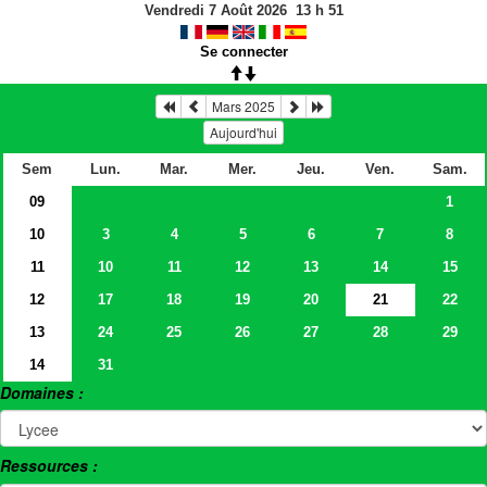
Vendredi 7 Août 2026
13
h
51
Se connecter
Mars 2025
Aujourd'hui
Sem
Lun.
Mar.
Mer.
Jeu.
Ven.
Sam.
09
1
10
3
4
5
6
7
8
11
10
11
12
13
14
15
12
17
18
19
20
21
22
13
24
25
26
27
28
29
14
31
Domaines :
Ressources :