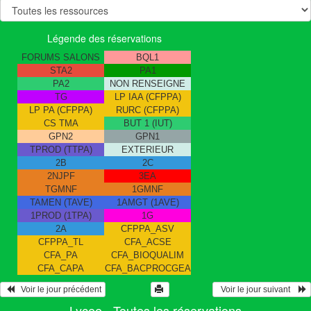
Légende des réservations
FORUMS SALONS
BQL1
STA2
PA1
PA2
NON RENSEIGNE
TG
LP IAA (CFPPA)
LP PA (CFPPA)
RURC (CFPPA)
CS TMA
BUT 1 (IUT)
GPN2
GPN1
TPROD (TTPA)
EXTERIEUR
2B
2C
2NJPF
3EA
TGMNF
1GMNF
TAMEN (TAVE)
1AMGT (1AVE)
1PROD (1TPA)
1G
2A
CFPPA_ASV
CFPPA_TL
CFA_ACSE
CFA_PA
CFA_BIOQUALIM
CFA_CAPA
CFA_BACPROCGEA
   Voir le jour précédent
  Voir le jour suivant    
Lycee - Toutes les réservations