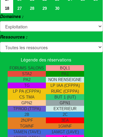
18
27
28
29
30
Domaines :
Ressources :
Légende des réservations
FORUMS SALONS
BQL1
STA2
PA1
PA2
NON RENSEIGNE
TG
LP IAA (CFPPA)
LP PA (CFPPA)
RURC (CFPPA)
CS TMA
BUT 1 (IUT)
GPN2
GPN1
TPROD (TTPA)
EXTERIEUR
2B
2C
2NJPF
3EA
TGMNF
1GMNF
TAMEN (TAVE)
1AMGT (1AVE)