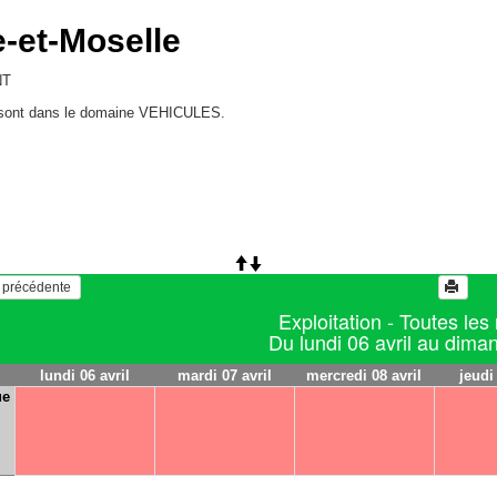
-et-Moselle
NT
ix sont dans le domaine VEHICULES.
   Voir la semaine précédente 
Exploitation - Toutes les
Du lundi 06 avril au diman
lundi 06 avril
mardi 07 avril
mercredi 08 avril
jeudi
ue