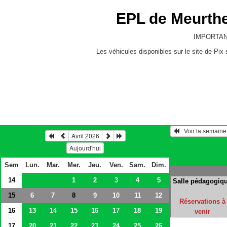
EPL de Meurthe
IMPORTA
Les véhicules disponibles sur le site de P
Avril 2026
Aujourd'hui
Sem
Lun.
Mar.
Mer.
Jeu.
Ven.
Sam.
Dim.
14
1
2
3
4
5
Salle pédagogiq
15
6
7
9
10
11
12
8
Réservations à
16
13
14
15
16
17
18
19
venir
17
20
21
22
23
24
25
26